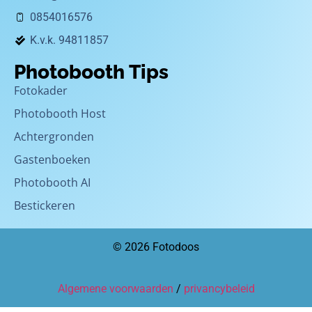
0854016576
K.v.k. 94811857
Photobooth Tips
Fotokader
Photobooth Host
Achtergronden
Gastenboeken
Photobooth AI
Bestickeren
© 2026 Fotodoos
Algemene voorwaarden
/
privancybeleid