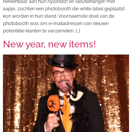
herkenbaar aan hun nylonstof en sleutelhanger met
aapje, zochten een photobooth die white label geplaatst
kon worden in hun stand. Voornaamste doel van de
photobooth was om e-mailadressen van nieuwe
potentiële klanten te verzamelen, […]
New year, new items!