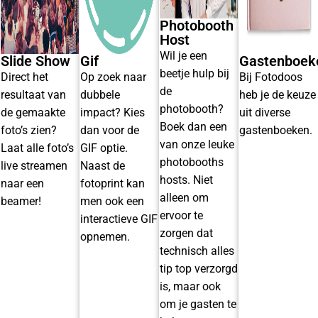
Photobooth
Host
Wil je een
Slide Show
Gif
Gastenboek
beetje hulp bij
Direct het
Op zoek naar
Bij Fotodoos
de
resultaat van
dubbele
heb je de keuze
photobooth?
de gemaakte
impact? Kies
uit diverse
Boek dan een
foto’s zien?
dan voor de
gastenboeken.
van onze leuke
Laat alle foto’s
GIF optie.
photobooths
live streamen
Naast de
hosts. Niet
naar een
fotoprint kan
alleen om
beamer!
men ook een
ervoor te
interactieve GIF
zorgen dat
opnemen.
technisch alles
tip top verzorgd
is, maar ook
om je gasten te