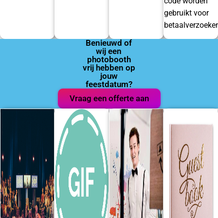
code worden
gebruikt voor
betaalverzoeke
Benieuwd of
wij een
photobooth
vrij hebben op
jouw
feestdatum?
Vraag een offerte aan