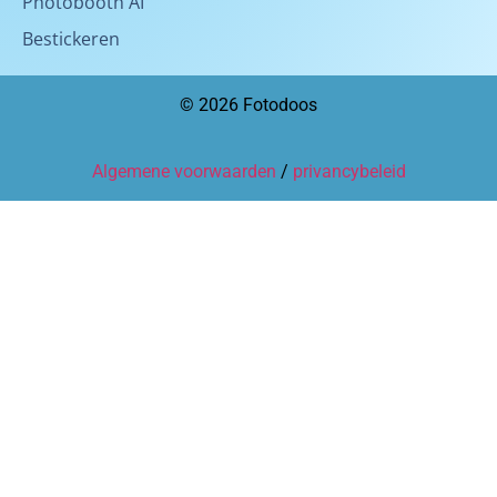
Photobooth AI
Bestickeren
© 2026 Fotodoos
Algemene voorwaarden
/
privancybeleid