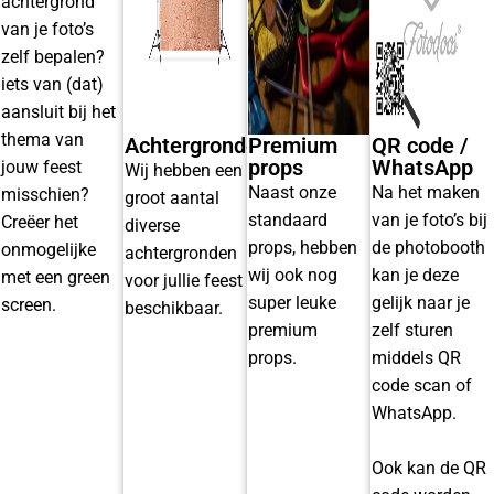
achtergrond
van je foto’s
zelf bepalen?
iets van (dat)
aansluit bij het
thema van
Achtergronden
Premium
QR code /
props
WhatsApp
jouw feest
Wij hebben een
Naast onze
Na het maken
misschien?
groot aantal
standaard
van je foto’s bij
Creëer het
diverse
props, hebben
de photobooth
onmogelijke
achtergronden
wij ook nog
kan je deze
met een green
voor jullie feest
super leuke
gelijk naar je
screen.
beschikbaar.
premium
zelf sturen
props.
middels QR
code scan of
WhatsApp.
Ook kan de QR