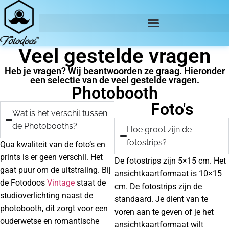
Veel gestelde vragen
Heb je vragen? Wij beantwoorden ze graag. Hieronder
een selectie van de veel gestelde vragen.
Photobooth
Foto's
Wat is het verschil tussen
de Photobooths?
Hoe groot zijn de
fotostrips?
Qua kwaliteit van de foto’s en
prints is er geen verschil. Het
De fotostrips zijn 5×15 cm. Het
gaat puur om de uitstraling. Bij
ansichtkaartformaat is 10×15
de Fotodoos
Vintage
staat de
cm. De fotostrips zijn de
studioverlichting naast de
standaard. Je dient van te
photobooth, dit zorgt voor een
voren aan te geven of je het
ouderwetse en romantische
ansichtkaartformaat wilt