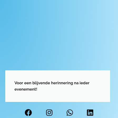
Voor een blijvende herinnering na ieder
evenement!