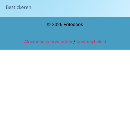
Bestickeren
© 2026 Fotodoos
Algemene voorwaarden
/
privancybeleid