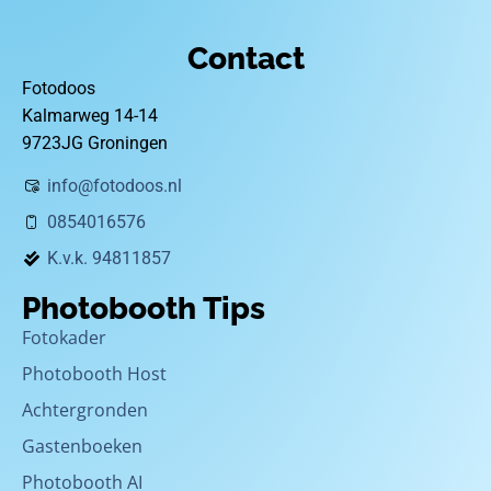
Contact
Fotodoos
Kalmarweg 14-14
9723JG Groningen
info@fotodoos.nl
0854016576
K.v.k. 94811857
Photobooth Tips
Fotokader
Photobooth Host
Achtergronden
Gastenboeken
Photobooth AI