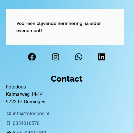
Voor een blijvende herinnering na ieder
evenement!
Contact
Fotodoos
Kalmarweg 14-14
9723JG Groningen
info@fotodoos.nl
0854016576