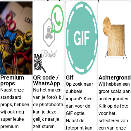
Premium
QR code /
Gif
Achtergron
props
WhatsApp
Op zoek naar
Wij hebben een
Naast onze
Na het maken
dubbele
groot scala aan
standaard
van je foto’s bij
impact? Kies
achtergronden.
props, hebben
de photobooth
dan voor de
Klik op de foto
wij ook nog
kan je deze
GIF optie.
voor het
super leuke
gelijk naar je
Naast de
selecteren van
premium
zelf sturen
fotoprint kan
een van onze