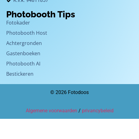
K.v.k. 94811857
Photobooth Tips
Fotokader
Photobooth Host
Achtergronden
Gastenboeken
Photobooth AI
Bestickeren
© 2026 Fotodoos
Algemene voorwaarden
/
privancybeleid