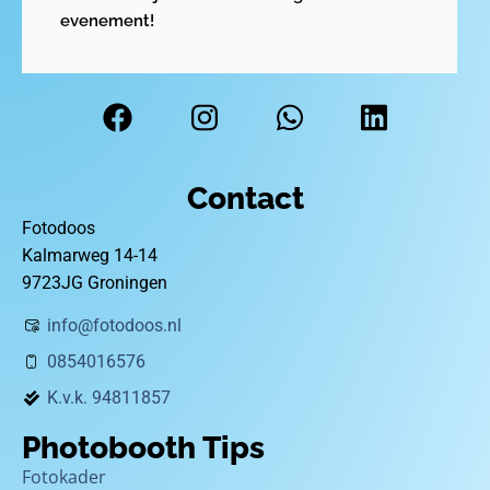
evenement!
Contact
Fotodoos
Kalmarweg 14-14
9723JG Groningen
info@fotodoos.nl
0854016576
K.v.k. 94811857
Photobooth Tips
Fotokader