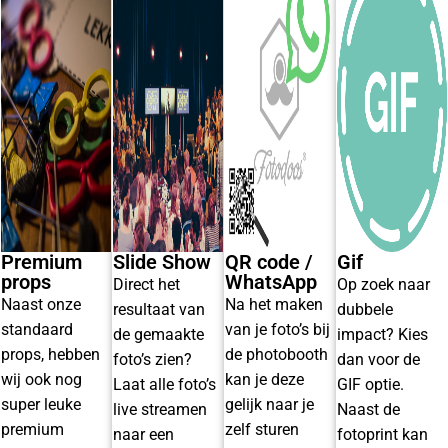
Premium
Slide Show
QR code /
Gif
props
WhatsApp
Direct het
Op zoek naar
Naast onze
Na het maken
resultaat van
dubbele
standaard
van je foto’s bij
de gemaakte
impact? Kies
props, hebben
de photobooth
foto’s zien?
dan voor de
wij ook nog
kan je deze
Laat alle foto’s
GIF optie.
super leuke
gelijk naar je
live streamen
Naast de
premium
zelf sturen
naar een
fotoprint kan