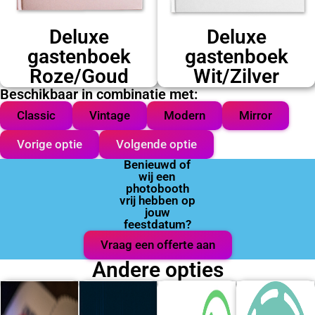
Deluxe
Deluxe
gastenboek
gastenboek
Roze/Goud
Wit/Zilver
Beschikbaar in combinatie met:
Classic
Vintage
Modern
Mirror
Vorige optie
Volgende optie
Benieuwd of
wij een
photobooth
vrij hebben op
jouw
feestdatum?
Vraag een offerte aan
Andere opties