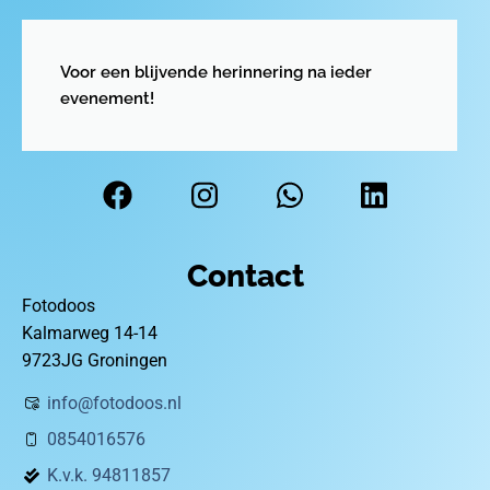
Voor een blijvende herinnering na ieder
evenement!
Contact
Fotodoos
Kalmarweg 14-14
9723JG Groningen
info@fotodoos.nl
0854016576
K.v.k. 94811857