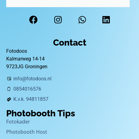
Contact
Fotodoos
Kalmarweg 14-14
9723JG Groningen
info@fotodoos.nl
0854016576
K.v.k. 94811857
Photobooth Tips
Fotokader
Photobooth Host