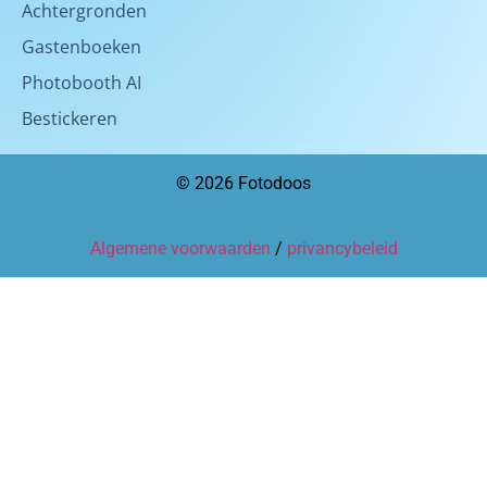
Achtergronden
Gastenboeken
Photobooth AI
Bestickeren
© 2026 Fotodoos
Algemene voorwaarden
/
privancybeleid