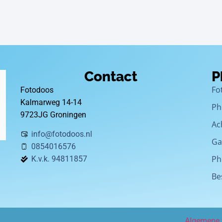
Contact
P
Fo
Fotodoos
Kalmarweg 14-14
Ph
9723JG Groningen
Ac
info@fotodoos.nl
Ga
0854016576
Ph
K.v.k. 94811857
Be
Algemene 