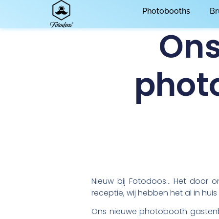
Photobooths
Br
Ons
phot
Nieuw bij Fotodoos… Het door o
receptie, wij hebben het al in huis 
Ons nieuwe photobooth gastenbo