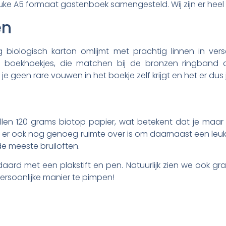
uke A5 formaat gastenboek samengesteld. Wij zijn er heel b
en
 biologisch karton omlijmt met prachtig linnen in vers
 boekhoekjes, die matchen bij de bronzen ringband d
e geen rare vouwen in het boekje zelf krijgt en het er dus j
llen 120 grams biotop papier, wat betekent dat je maar 
dat er ook nog genoeg ruimte over is om daarnaast een le
e meeste bruiloften.
ard met een plakstift en pen. Natuurlijk zien we ook graag 
rsoonlijke manier te pimpen!