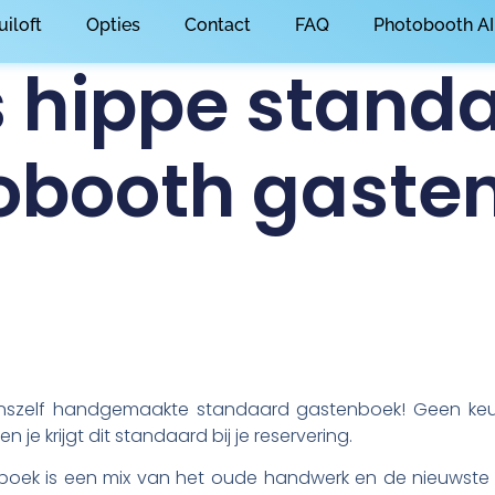
uiloft
Opties
Contact
FAQ
Photobooth AI
 hippe stand
obooth gaste
nszelf handgemaakte standaard gastenboek! Geen keuze
en je krijgt dit standaard bij je reservering.
ek is een mix van het oude handwerk en de nieuwste m