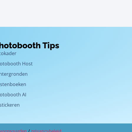
hotobooth Tips
tokader
otobooth Host
htergronden
stenboeken
otobooth AI
stickeren
voorwaarden
/
privancybeleid