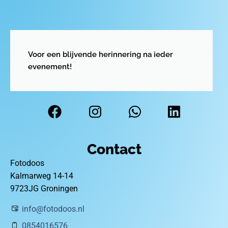
Voor een blijvende herinnering na ieder
evenement!
Contact
Fotodoos
Kalmarweg 14-14
9723JG Groningen
info@fotodoos.nl
0854016576