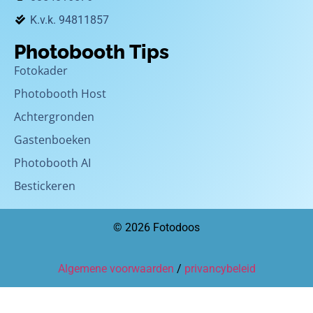
K.v.k. 94811857
Photobooth Tips
Fotokader
Photobooth Host
Achtergronden
Gastenboeken
Photobooth AI
Bestickeren
© 2026 Fotodoos
Algemene voorwaarden
/
privancybeleid