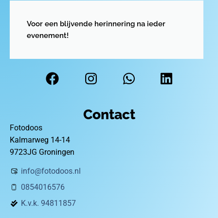
Voor een blijvende herinnering na ieder
evenement!
Contact
Fotodoos
Kalmarweg 14-14
9723JG Groningen
info@fotodoos.nl
0854016576
K.v.k. 94811857