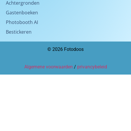
Achtergronden
Gastenboeken
Photobooth AI
Bestickeren
© 2026 Fotodoos
Algemene voorwaarden
/
privancybeleid