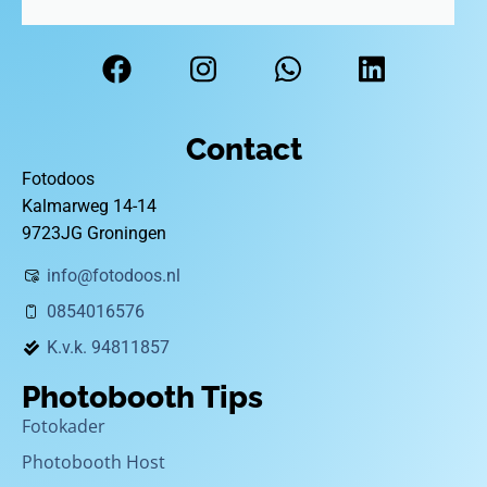
Contact
Fotodoos
Kalmarweg 14-14
9723JG Groningen
info@fotodoos.nl
0854016576
K.v.k. 94811857
Photobooth Tips
Fotokader
Photobooth Host