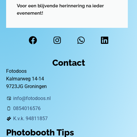
Voor een blijvende herinnering na ieder
evenement!
Contact
Fotodoos
Kalmarweg 14-14
9723JG Groningen
info@fotodoos.nl
0854016576
K.v.k. 94811857
Photobooth Tips