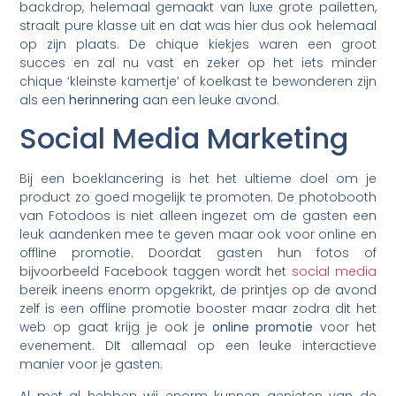
backdrop, helemaal gemaakt van luxe grote pailetten,
straalt pure klasse uit en dat was hier dus ook helemaal
op zijn plaats. De chique kiekjes waren een groot
succes en zal nu vast en zeker op het iets minder
chique ‘kleinste kamertje’ of koelkast te bewonderen zijn
als een
herinnering
aan een leuke avond.
Social Media Marketing
Bij een boeklancering is het het ultieme doel om je
product zo goed mogelijk te promoten. De photobooth
van Fotodoos is niet alleen ingezet om de gasten een
leuk aandenken mee te geven maar ook voor online en
offline promotie. Doordat gasten hun fotos of
bijvoorbeeld Facebook taggen wordt het
social media
bereik ineens enorm opgekrikt, de printjes op de avond
zelf is een offline promotie booster maar zodra dit het
web op gaat krijg je ook je
online promotie
voor het
evenement. DIt allemaal op een leuke interactieve
manier voor je gasten.
Al met al hebben wij enorm kunnen genieten van de