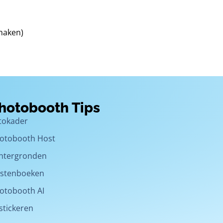
 maken)
hotobooth Tips
tokader
otobooth Host
htergronden
stenboeken
otobooth AI
stickeren