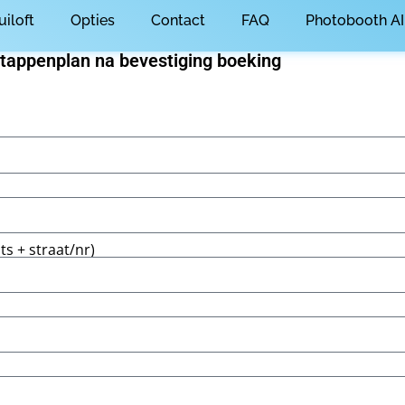
uiloft
Opties
Contact
FAQ
Photobooth AI
tappenplan na bevestiging boeking
s + straat/nr)