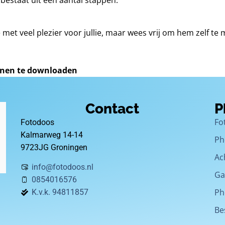
estaat uit een aantal stappen:
et veel plezier voor jullie, maar wees vrij om hem zelf te
lonen te downloaden
Contact
P
Fo
Fotodoos
Kalmarweg 14-14
Ph
9723JG Groningen
Ac
info@fotodoos.nl
Ga
0854016576
Ph
K.v.k. 94811857
Be