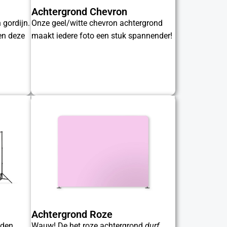
Achtergrond Chevron
 gordijn.
Onze geel/witte chevron achtergrond
en deze
maakt iedere foto een stuk spannender!
Achtergrond Roze
uden
Wauw! De het roze achtergrond
durf