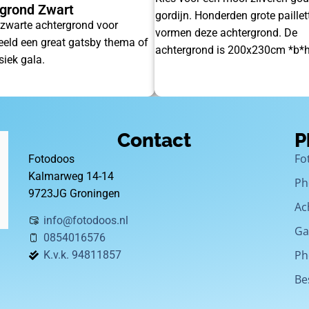
grond Zwart
gordijn. Honderden grote paillet
 zwarte achtergrond voor
vormen deze achtergrond. De
eeld een great gatsby thema of
achtergrond is 200x230cm *b*
siek gala.
Contact
P
Fo
Fotodoos
Kalmarweg 14-14
Ph
9723JG Groningen
Ac
info@fotodoos.nl
Ga
0854016576
Ph
K.v.k. 94811857
Be