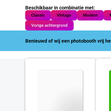
Beschikbaar in combinatie met:
Classic
Vintage
Modern
Vorige achtergrond
Benieuwd of wij een photobooth vrij 