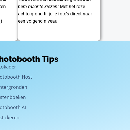
ten
hem maar te kiezen!
Met het roze
achtergrond til je je foto’s direct naar
h)
een volgend niveau!
hotobooth Tips
tokader
otobooth Host
htergronden
stenboeken
otobooth AI
stickeren