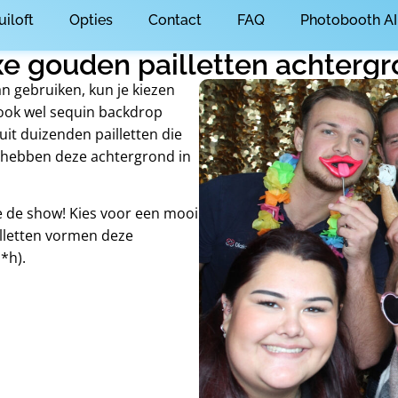
uiloft
Opties
Contact
FAQ
Photobooth AI
e gouden pailletten achterg
an gebruiken, kun je kiezen
(ook wel sequin backdrop
it duizenden pailletten die
e hebben deze achtergrond in
je de show! Kies voor een mooi
lletten vormen deze
*h).