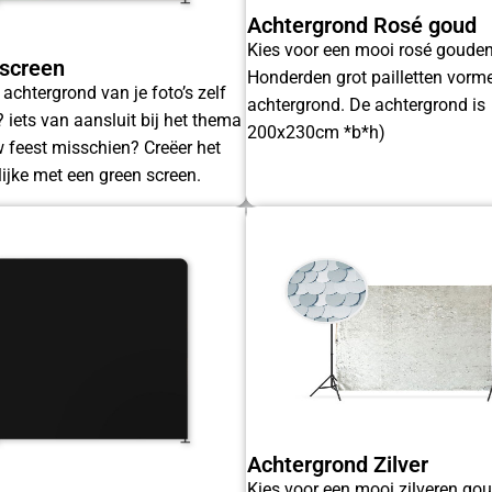
Achtergrond Rosé goud
Kies voor een mooi rosé gouden
screen
Honderden grot pailletten vorm
 achtergrond van je foto’s zelf
achtergrond. De achtergrond is
 iets van aansluit bij het thema
200x230cm *b*h)
 feest misschien? Creëer het
jke met een green screen.
Achtergrond Zilver
Kies voor een mooi zilveren go