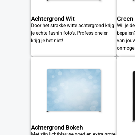
Achtergrond Wit
Green 
Door het strakke witte achtergrond krijg
Wil je de
je echte fashin foto’s. Professioneler
bepalen?
krijg je het niet!
van jouw
onmogeli
Achtergrond Bokeh
Met zijn lichtblauwe goed en extra grote